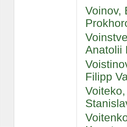
Voinov,
Prokhor
Voinstve
Anatolii
Voistino
Filipp V
Voiteko
Stanisl
Voitenko