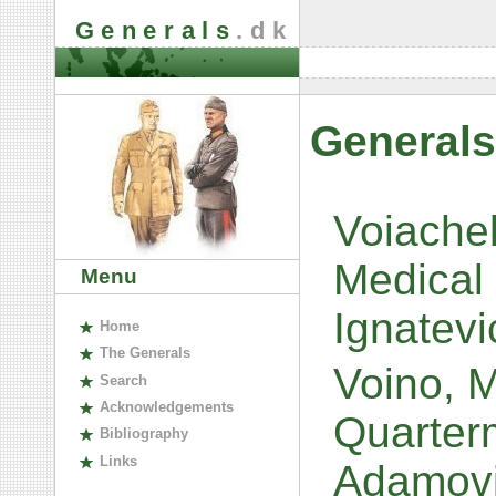
Generals
.dk
Generals
Voiachek
Medical 
Menu
Ignatev
H
ome
The
G
enerals
Voino, M
S
earch
A
cknowledgements
Quarter
B
ibliography
L
inks
Adamov